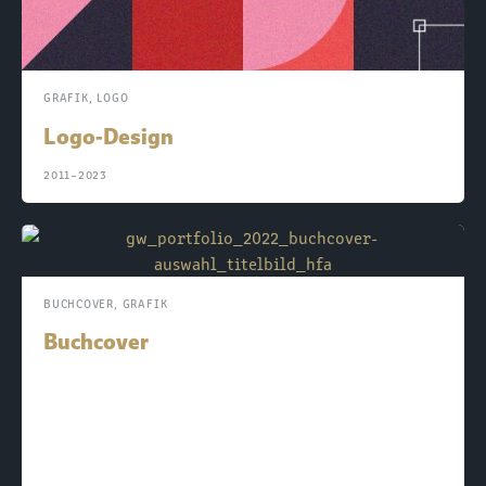
GRAFIK
,
LOGO
Logo-Design
2011–
2023
BUCHCOVER
,
GRAFIK
Buchcover